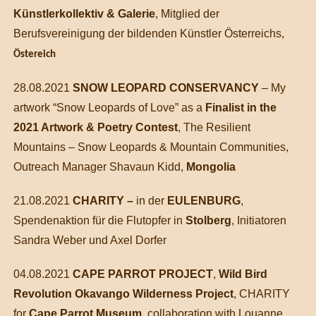
Künstlerkollektiv & Galerie
, Mitglied der
Berufsvereinigung der bildenden
Künstler Österreichs,
Östereich
28.08.2021
SNOW LEOPARD CONSERVANCY
– My
artwork “Snow Leopards of Love” as a
Finalist in the
2021 Artwork & Poetry Contest
, The Resilient
Mountains – Snow Leopards & Mountain Communities,
Outreach Manager Shavaun Kidd,
Mongolia
21.08.2021
CHARITY –
in der
EULENBURG
,
Spendenaktion für die Flutopfer in
Stolberg
, Initiatoren
Sandra Weber und Axel Dorfer
04.08.2021
CAPE PARROT PROJECT
,
Wild Bird
Revolution Okavango Wilderness Project
, CHARITY
for
Cape Parrot Museum
, collaboration with Louanne